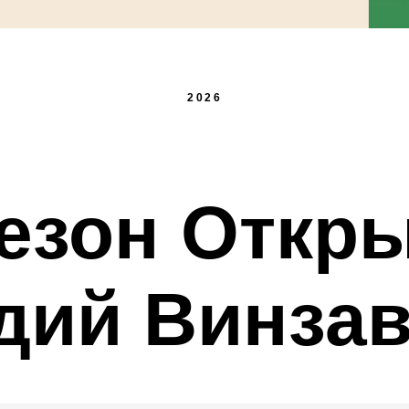
2026
сезон Откр
дий Винза