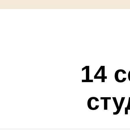
14 
сту