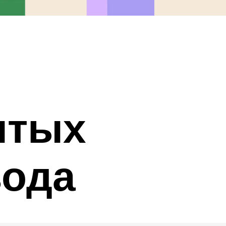
ытых
вода